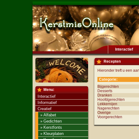
Interactief
Recepten
Hieronder treft u een aan
Categorie:
Bijgerechten
Menu:
Desserts
Dranken
Interactief
Hoofdgerechten
Informatief
Lekkernijen
Nagerechten
Creatief
Overige
Alfabet
»
Voorgerechten
Gedichten
»
Kerstfonts
»
Kleurplaten
»